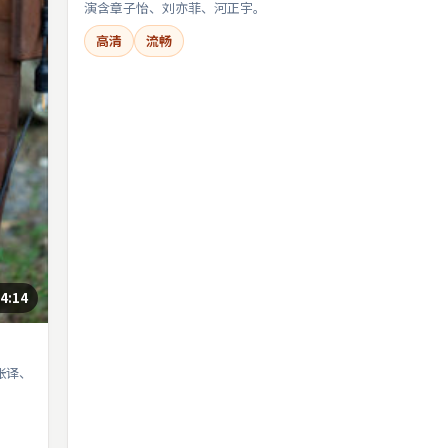
演含章子怡、刘亦菲、河正宇。
高清
流畅
4:14
张译、