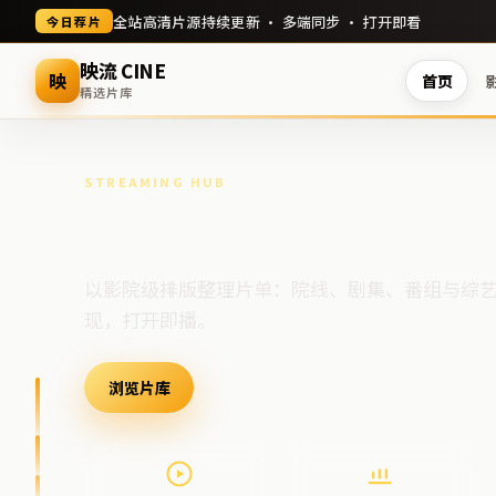
全站高清片源持续更新 · 多端同步 · 打开即看
今日荐片
映流 CINE
映
首页
精选片库
STREAMING HUB
高清视频门户
以影院级排版整理片单：院线、剧集、番组与综
现，打开即播。
浏览片库
最新上架