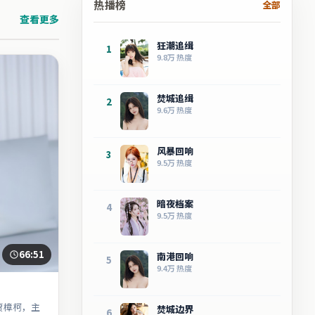
热播榜
全部
查看更多
狂潮追缉
1
9.8万
热度
焚城追缉
2
9.6万
热度
风暴回响
3
9.5万
热度
暗夜档案
4
9.5万
热度
66:51
南港回响
5
9.4万
热度
贾樟柯，主
焚城边界
6