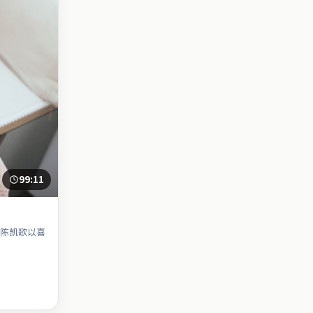
99:11
陈凯歌以喜