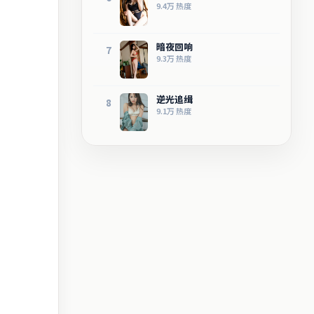
9.4万
热度
暗夜回响
7
9.3万
热度
逆光追缉
8
9.1万
热度