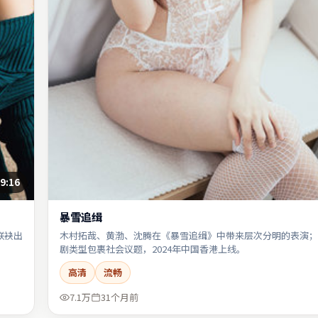
9:16
暴雪追缉
联袂出
木村拓哉、黄渤、沈腾在《暴雪追缉》中带来层次分明的表演；
剧类型包裹社会议题，2024年中国香港上线。
高清
流畅
7.1万
31个月前