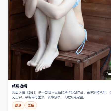
8
终局追缉
终局追缉（2018）是一部日本出品的动作类型作品，由陈凯歌执导，
河正宇、梁朝伟等主演，叙事紧凑、人物弧光完整。
高清
流畅