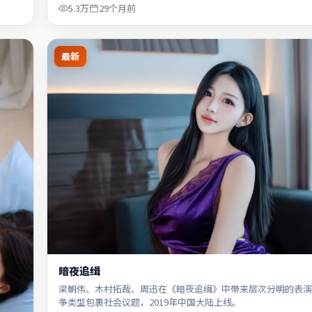
5.3万
29个月前
最新
暗夜追缉
梁朝伟、木村拓哉、周迅在《暗夜追缉》中带来层次分明的表演
争类型包裹社会议题，2019年中国大陆上线。