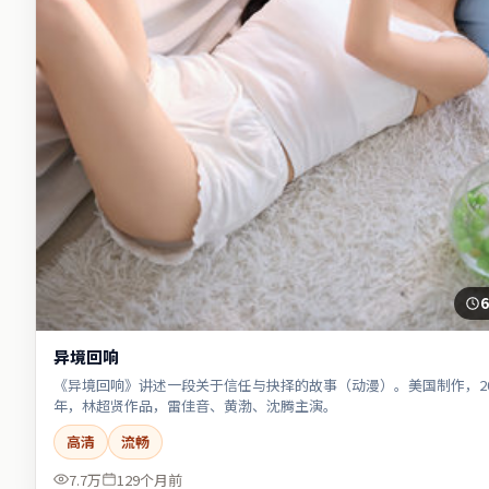
6
异境回响
《异境回响》讲述一段关于信任与抉择的故事（动漫）。美国制作，20
年，林超贤作品，雷佳音、黄渤、沈腾主演。
高清
流畅
7.7万
129个月前