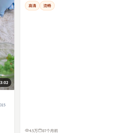
高清
流畅
3:02
15
4.5万
87个月前