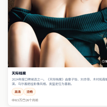
9
天际档案
2024年度口碑候选之一。《天际档案》由章子怡、刘亦菲、木村拓哉
演，乌尔善把控影像风格，类型定位为喜剧。
高清
流畅
8.5万
26个月前