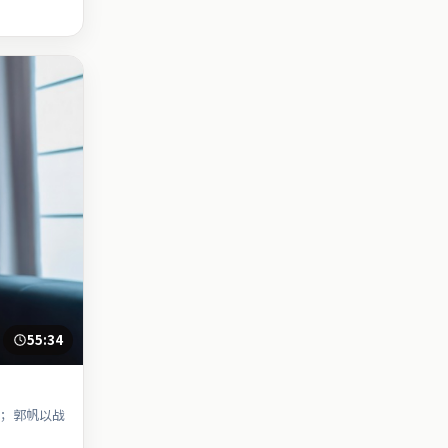
55:34
；郭帆以战