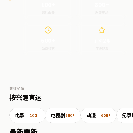
100+
800+
影片收录
剧集更新
600+
7×24
动漫综艺
在线畅看
频道矩阵
按兴趣直达
电影
电视剧
动漫
纪录
100+
800+
600+
最新更新